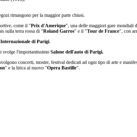
 negozi rimangono per la maggior parte chiusi.
rtive, come il "
Prix d'Amerique
", una delle maggiori gare mondiali d
s sulla terra rossa di "
Roland Garros
" e il "
Tour de France
", con arr
 Internazionale di Parigi
.
si svolge l'importantissimo
Salone dell'auto di Parigi.
 svolgono concerti, mostre, festival dedicati ad ogni tipo di arte e manifest
on
" e la lirica al nuovo "
Opera Bastille
".