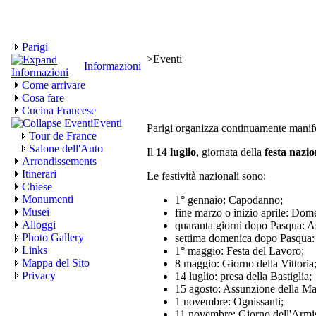
Parigi
>
Eventi
Informazioni
Come arrivare
Cosa fare
Cucina Francese
Eventi
Parigi organizza continuamente manifes
Tour de France
Salone dell'Auto
Il
14 luglio
, giornata della
festa nazio
Arrondissements
Itinerari
Le festività nazionali sono:
Chiese
Monumenti
1° gennaio: Capodanno;
Musei
fine marzo o inizio aprile: Dom
Alloggi
quaranta giorni dopo Pasqua: A
Photo Gallery
settima domenica dopo Pasqua:
Links
1° maggio: Festa del Lavoro;
Mappa del Sito
8 maggio: Giorno della Vittoria
Privacy
14 luglio: presa della Bastiglia;
15 agosto: Assunzione della M
1 novembre: Ognissanti;
11 novembre: Giorno dell'Armis