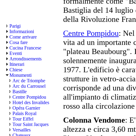
formalmente come "Bas
Bastiglia del 14 luglio
della Rivoluzione Fran
Parigi
Centre Pompidou
: Nel
Informazioni
Come arrivare
vita ad un importante c
Cosa fare
Cucina Francese
"plateau Beaubourg". In
Eventi
solennemente inaugurat
Arrondissements
Itinerari
1977. L'edificio è cara
Chiese
Monumenti
strutture in vetro-acc
Arc de Triomphe
corrisponde ad una div
Arc du Carrousel
Bastille
all'impianto di climatiz
Centre Pompidou
Hotel des Invalides
rosso alla circolazione 
Opéra Garnier
Palais Royal
Colonna Vendome
: E
Tour Eiffel
Tour Saint Jacques
altezza e circa 3,60 mt
Versailles
Chateaux